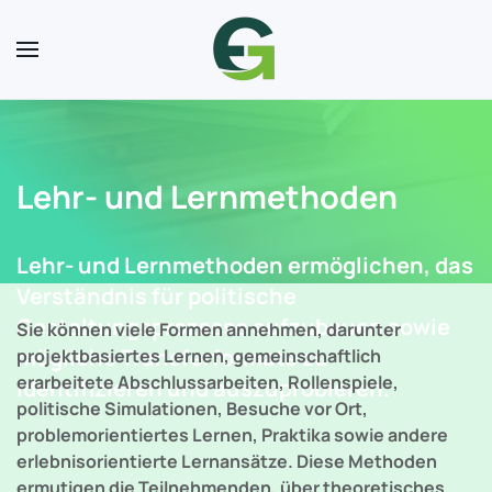
Skip to main content
Lehr- und Lernmethoden
Lehr- und Lernmethoden ermöglichen, das
Verständnis für politische
Gestaltungsprozesse aufzubauen sowie
Sie können viele Formen annehmen, darunter
mögliche Transferformate zu
projektbasiertes Lernen, gemeinschaftlich
erarbeitete Abschlussarbeiten, Rollenspiele,
identifizieren und auszuprobieren.
politische Simulationen, Besuche vor Ort,
problemorientiertes Lernen, Praktika sowie andere
erlebnisorientierte Lernansätze. Diese Methoden
ermutigen die Teilnehmenden, über theoretisches