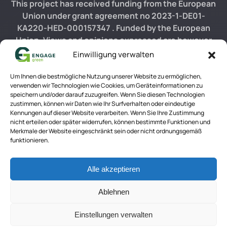
This project has received funding from the European
Union under grant agreement no 2023-1-DE01-
KA220-HED-000157347 . Funded by the European
Union. Views and opinions expressed are however
those of the author(s) only and do not necessarily
Einwilligung verwalten
reflect those of the European Union or German
Academic Exchange Service (DAAD). Neither the
Um Ihnen die bestmögliche Nutzung unserer Website zu ermöglichen,
verwenden wir Technologien wie Cookies, um Geräteinformationen zu
European Union nor the DAAD can be held responsible
speichern und/oder darauf zuzugreifen. Wenn Sie diesen Technologien
for them.
zustimmen, können wir Daten wie Ihr Surfverhalten oder eindeutige
Kennungen auf dieser Website verarbeiten. Wenn Sie Ihre Zustimmung
© ENGAGEgreen 2026
nicht erteilen oder später widerrufen, können bestimmte Funktionen und
Merkmale der Website eingeschränkt sein oder nicht ordnungsgemäß
funktionieren.
Alle akzeptieren
Ablehnen
Einstellungen verwalten